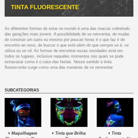
TINTA FLUORESCENTE
As diferentes formas de estar no mundo é uma das marcas sobretudo
das gerações mais jovens. A possibilidade de se reinventar, de mudar,
de construir um outro eu mesmo por poucas horas é o que faz ir de
encontro ao novo, de buscar o que está além do que sempre se é, se
utiliza ou se vê. As formas de encontrar essas novidades está em
todos os lugares, inclusive naqueles momentos nos quais se pode
extravasar como é o caso das festas. Nesse sentido a tinta
fluorescente surge como uma das maneiras de se reinventar.
A nossa linha de tinta fluorescente é uma das muitas formas nas quais
se pode diferir dos demais, seja na gama de maquilhagem luminosa a
qual oferece uma série de produtos que iluminarão lábios,
SUBCATEGORIAS
sobrancelhas, unhas, rostos e cabelos ou a tinta fluorescente que
podem formar desenhos em muitos locais do corpo. As cores por elas
mesmas já provocariam uma maior atenção ao corpo das pessoas
tornam-se inigualáveis devido ao forte brilho que emanam em
ambientes escuros.
Nesse aspecto de brilho existe uma divisão entre aquelas que
Maquilhagem
Tinta que Brilha
Tinta
necessitam de luzes ultravioleta, as quais costumam estar presentes