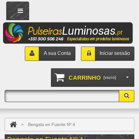
A sua Conta
Iniciar sessão
CARRINHO
(vazio)
>
Bengala en Fuente Nº 4