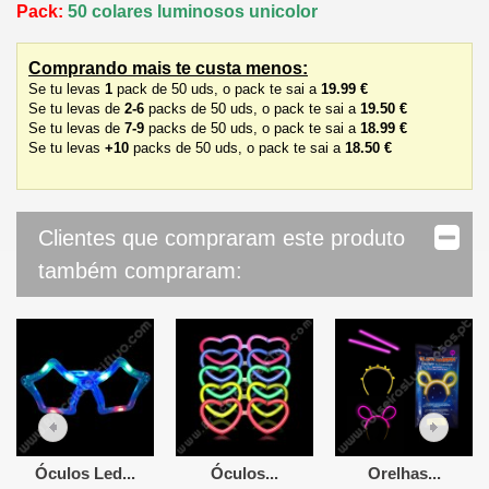
Pack:
50 colares luminosos unicolor
Comprando mais te custa menos:
Se tu levas
1
pack de 50 uds, o pack te sai a
19.99 €
Se tu levas de
2-6
packs de 50 uds, o pack te sai a
19.50 €
Se tu levas de
7-9
packs de 50 uds, o pack te sai a
18.99 €
Se tu levas
+10
packs de 50 uds, o pack te sai a
18.50 €
Clientes que compraram este produto
também compraram:
Óculos Led...
Óculos...
Orelhas...