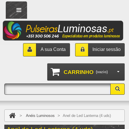
A sua Conta
Iniciar sessão
CARRINHO
(vazio)
>
>
Anéis Luminosos
Anel de Led Lanterna (4 uds)