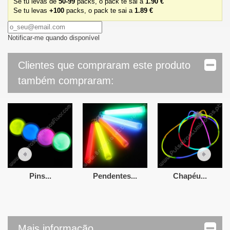
Se tu levas de
50-99
packs, o pack
te sai a
1.90 €
Se tu levas
+100
packs, o pack
te sai a
1.89 €
Notificar-me quando disponível
Clientes que compraram este produto
também compraram:
Pins...
Pendentes...
Chapéu...
Mais informação