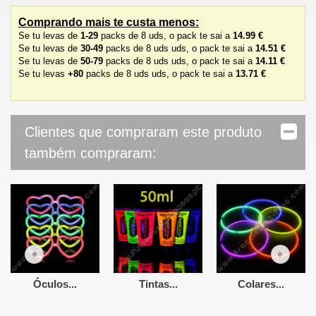
Comprando mais te custa menos:
Se tu levas de
1-29
packs de 8 uds, o pack te sai a
14.99 €
Se tu levas de
30-49
packs de 8 uds
uds,
o pack
te sai a
14.51 €
Se tu levas de
50-79
packs de 8 uds
uds,
o pack
te sai a
14.11 €
Se tu levas
+80
packs de 8 uds
uds,
o pack
te sai a
13.71 €
Clientes que compraram este produto
também compraram:
Óculos...
Tintas...
Colares...