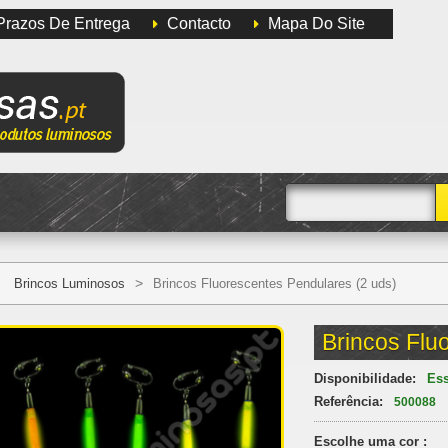
Prazos De Entrega
Contacto
Mapa Do Site
>
Brincos Luminosos
Brincos Fluorescentes Pendulares (2 uds)
Brincos Flu
Disponibilidade:
Ess
Referência:
500088
Escolhe uma cor :