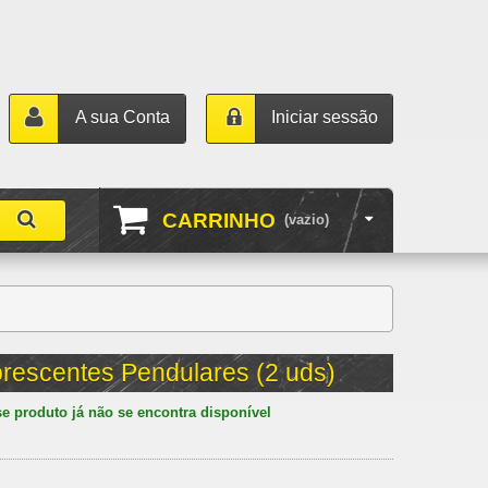
A sua Conta
Iniciar sessão
CARRINHO
(vazio)
orescentes Pendulares (2 uds)
e produto já não se encontra disponível