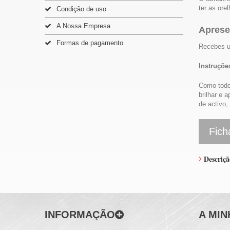
ter as ore
Condição de uso
A Nossa Empresa
Aprese
Formas de pagamento
Recebes 
Instruçõe
Como todos
brilhar e 
de activo,
Fich
Descriçã
INFORMAÇÃO
A MIN