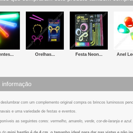
ntes...
Orelhas...
Festa Neon...
Anel Le
 informação
deslumbrar com um complemento original compra os brincos luminosos pendul
rnavais e uma variedade de festas e eventos.
poníveis as seguintes cores:
vermelho, amarelo, verde, cor-de-laranja e azul.
o do
mini bastão é de 4 cm, o tamanho ideal para dar nas vistas e não i