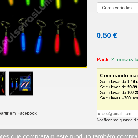
0,50 €
Pack:
2 brincos l
Comprando mais
Se tu levas de
1-49
u
Se tu levas de
50-99
Se tu levas de
100-2
Se tu levas
+300
uds
artir em Facebook
Notificar-me quando di
ntes que compraram este produto também compr